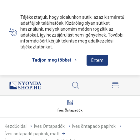
Tájékoztatjuk, hogy oldalunkon sütik, azaz kisméretű
adatfájlok találhatóak. Kizárólag olyan sütiket
használunk, melyek anomim módon rögzítik az
adatokat, így hozzájárulást nem igényelnek. További
információért kérjük tekintse meg adatkezelési
tájékoztatónkat.
Tudjon meg többet
Értem
Íves Öntapadók
Kezdőoldal
Íves Öntapadók
Íves öntapadó papírok
Íves öntapadó papírok, matt