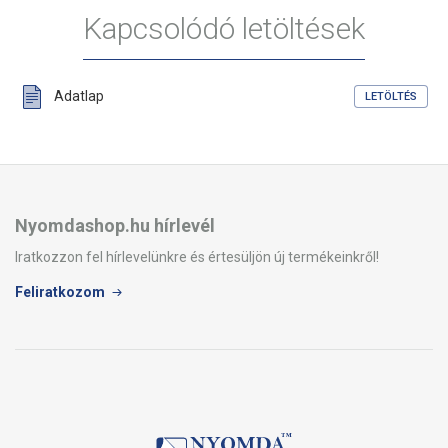
erős ragasztóval, hátulriccelt
papír erős ragasztóval
Kapcsolódó letöltések
Adatlap
LETÖLTÉS
Nyomdashop.hu hírlevél
Iratkozzon fel hírlevelünkre és értesüljön új termékeinkről!
Feliratkozom