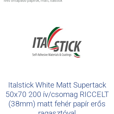
Íves öntapadó papírok, matt, Italstick
Italstick White Matt Supertack
50x70 200 ív/csomag RICCELT
(38mm) matt fehér papír erős
ragasztóval