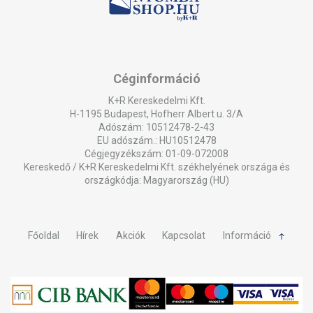
Céginformáció
K+R Kereskedelmi Kft.
H-1195 Budapest, Hofherr Albert u. 3/A
Adószám: 10512478-2-43
EU adószám.: HU10512478
Cégjegyzékszám: 01-09-072008
Kereskedő / K+R Kereskedelmi Kft. székhelyének országa és
országkódja: Magyarország (HU)
Főoldal
Hírek
Akciók
Kapcsolat
Információ