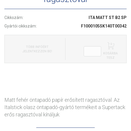
Cikkszám:
ITA MATT ST B2 SP
Gyártói cikkszám:
F1000105SK140T00342
TÖBB INFÓÉRT
JELENTKEZZEN BE!
KOSÁRBA
TESZ
Matt fehér öntapadó papír erősített ragasztóval. Az
Italstick olasz öntapadó-gyártó termékeit a Supertack
erős ragasztóval kínáljuk.