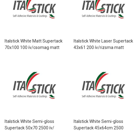
Italstick White Matt Supertack
Italstick White Laser Supertack
70x100 100 ív/csomag matt
43x61 200 ív/rizsma matt
fehér papír erős ragasztóval
fehér papír
lézernyomtatáshoz erős
ragasztóval
Italstick White Semi-gloss
Italstick White Semi-gloss
Supertack 50x70 2500 ív/
Supertack 45x64cm 2500
paletta félfényes fehér papír
ív/paletta félfényes fehér