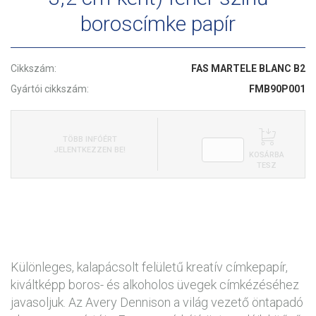
boroscímke papír
Cikkszám:
FAS MARTELE BLANC B2
Gyártói cikkszám:
FMB90P001
TÖBB INFÓÉRT
JELENTKEZZEN BE!
KOSÁRBA
TESZ
Különleges, kalapácsolt felületű kreatív címkepapír,
kiváltképp boros- és alkoholos üvegek címkézéséhez
javasoljuk. Az Avery Dennison a világ vezető öntapadó