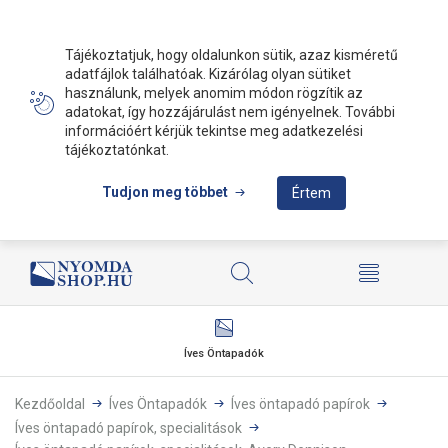
Tájékoztatjuk, hogy oldalunkon sütik, azaz kisméretű
adatfájlok találhatóak. Kizárólag olyan sütiket
használunk, melyek anomim módon rögzítik az
adatokat, így hozzájárulást nem igényelnek. További
információért kérjük tekintse meg adatkezelési
tájékoztatónkat.
Tudjon meg többet
Értem
Íves Öntapadók
Kezdőoldal
Íves Öntapadók
Íves öntapadó papírok
Íves öntapadó papírok, specialitások