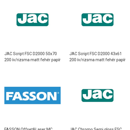
JAC Script FSC D2000 50x70
JAC Script FSC D2000 43x61
200 ív/rizsma matt fehér papír
200 ív/rizsma matt fehér papír
permanens ragasztóval
permanens ragasztóval
FASSON Offset&Laser MC
JAC Chromo Semi gloss FSC