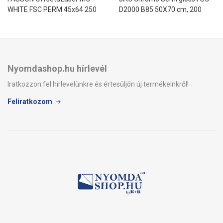
WHITE FSC PERM 45x64 250
D2000 B85 50X70 cm, 200
ív/rizsma félfényes fehér
ív/rizsma, félfényes fehér
papír normál ragasztóval
papír permanens ragasztóval
lézernyomtatásra
Nyomdashop.hu hírlevél
Iratkozzon fel hírlevelünkre és értesüljön új termékeinkről!
Feliratkozom