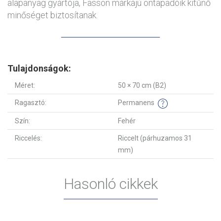
alapanyag gyártója, Fasson márkájú öntapadóik kitűnő
minőséget biztosítanak.
Tulajdonságok:
Méret:
50 × 70 cm (B2)
Ragasztó:
Permanens
Szín:
Fehér
Riccelés:
Riccelt (párhuzamos 31
mm)
Hasonló cikkek