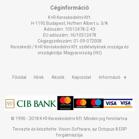
Céginformáció
K+R Kereskedelmi Kft.
H-1195 Budapest, Hofherr Albert u. 3/A
Adószám: 10512478-2-43
EU adószám.: HU10512478
Cégjegyzékszám: 01-09-072008
Kereskedő / K+R Kereskedelmi Kft. székhelyének országa és
országkódja: Magyarország (HU)
Főoldal
Hírek
Akciók
Kapcsolat
Információ
© 1990 - 2018 K+R Kereskedelmi Kft. Minden jog fenntartva.
Tervezte és készítette:
Vision-Software, az Octopus 8 ERP
forgalmazója
.