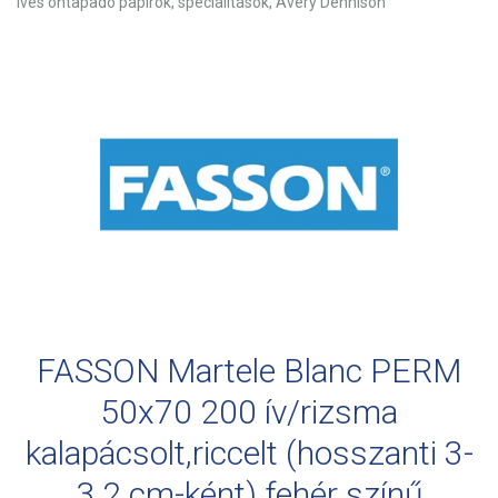
Íves öntapadó papírok, specialitások, Avery Dennison
FASSON Martele Blanc PERM
50x70 200 ív/rizsma
kalapácsolt,riccelt (hosszanti 3-
3,2 cm-ként) fehér színű